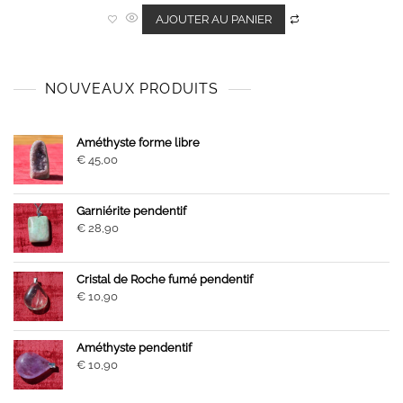
e
0
AJOUTER AU PANIER
s
u
r
5
NOUVEAUX PRODUITS
Améthyste forme libre
€
45,00
Garniérite pendentif
€
28,90
Cristal de Roche fumé pendentif
€
10,90
Améthyste pendentif
€
10,90