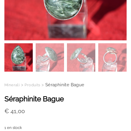
>
>
Séraphinite Bague
Minerali
Produits
Séraphinite Bague
€
41,00
1 en stock