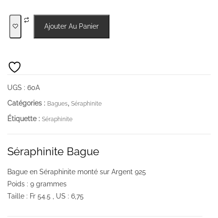
quantité
Ajouter Au Panier
de
Séraphinite
Bague
UGS :
60A
Catégories :
,
Bagues
Séraphinite
Étiquette :
Séraphinite
Séraphinite Bague
Bague en Séraphinite monté sur Argent 925
Poids : 9 grammes
Taille : Fr 54.5 , US : 6,75