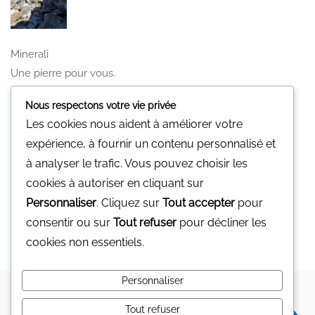
Minerali
Une pierre pour vous.
Nous n'avons pas de magasin physique
Nous respectons votre vie privée
Vous pouvez nous contacter par mail
Les cookies nous aident à améliorer votre
gp@minerali.be
ou au 0455.17.55.84
expérience, à fournir un contenu personnalisé et
à analyser le trafic. Vous pouvez choisir les
Facebook
cookies à autoriser en cliquant sur
Personnaliser
. Cliquez sur
Tout accepter
pour
Facebook
consentir ou sur
Tout refuser
pour décliner les
cookies non essentiels.
Personnaliser
Copyright © 2024 MINERALI
MINERALI
Tout refuser
0
Mon compte
Mes souhaits
Contact