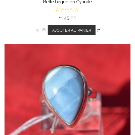
Belle bague en Cyanite
N
€
45,00
o
t
e
0
AJOUTER AU PANIER
s
u
r
5