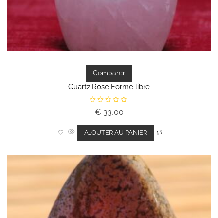
Comparer
Quartz Rose Forme libre
N
€
33,00
o
t
e
0
AJOUTER AU PANIER
s
u
r
5