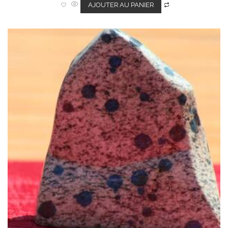
0
AJOUTER AU PANIER
s
u
r
5