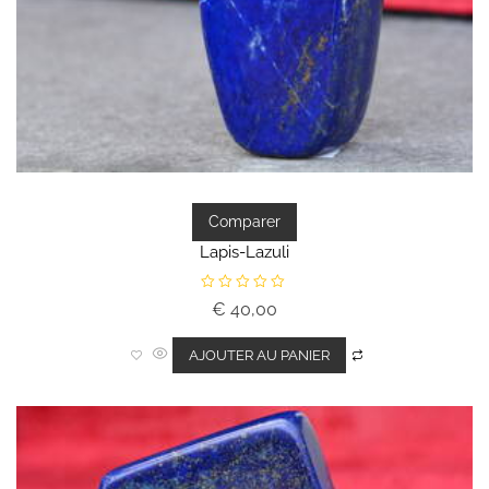
Comparer
Lapis-Lazuli
N
€
40,00
o
t
e
0
AJOUTER AU PANIER
s
u
r
5