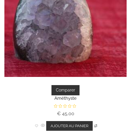
Comparer
Améthyste
N
€
45,00
o
t
e
0
AJOUTER AU PANIER
s