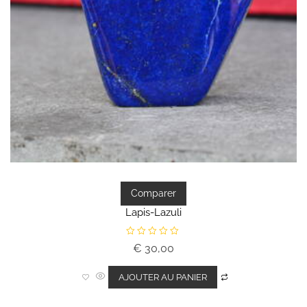
Comparer
Lapis-Lazuli
N
€
30,00
o
t
e
0
AJOUTER AU PANIER
s
u
r