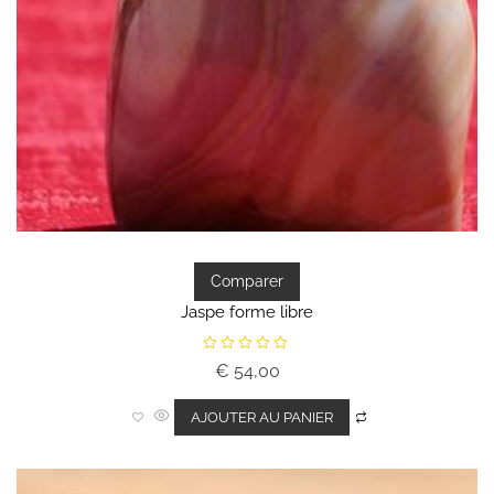
Comparer
Jaspe forme libre
N
€
54,00
o
t
e
0
AJOUTER AU PANIER
s
u
r
5