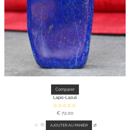
Comparer
Lapis-Lazuli
N
€
72,00
o
t
e
0
AJOUTER AU PANIER
s