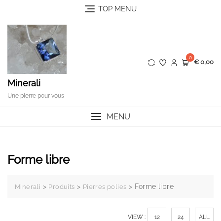
Skip
TOP MENU
to
content
0
€ 0,00
Minerali
Une pierre pour vous
MENU
Forme libre
>
>
>
Forme libre
Minerali
Produits
Pierres polies
VIEW :
12
24
ALL