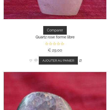
Comparer
Quartz rose forme libre
N
€
29,00
o
t
e
0
AJOUTER AU PANIER
s
u
r
5