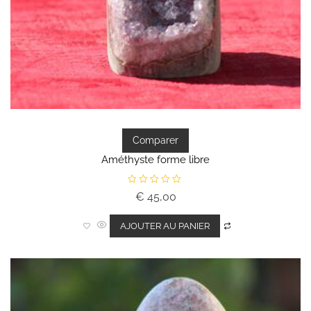
Comparer
Améthyste forme libre
N
€
45,00
o
t
e
0
AJOUTER AU PANIER
s
u
r
5