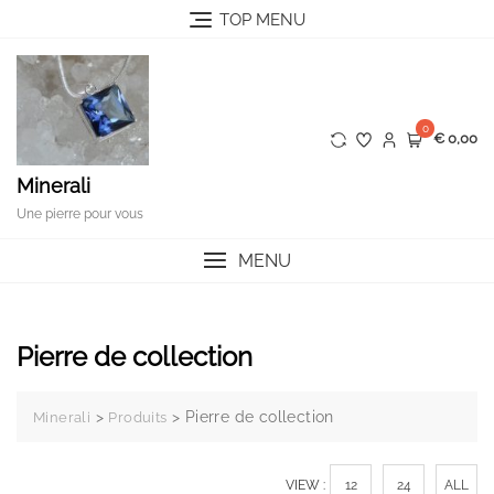
Skip
TOP MENU
to
content
0
€ 0,00
Minerali
Une pierre pour vous
MENU
Pierre de collection
>
>
Pierre de collection
Minerali
Produits
VIEW :
12
24
ALL