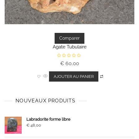
Comparer
Agate Tubulaire
N
€
60,00
o
t
e
0
AJOUTER AU PANIER
s
u
r
5
NOUVEAUX PRODUITS
Labradorite forme libre
€
48,00