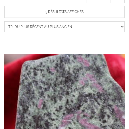
TRIÉ
3 RÉSULTATS AFFICHÉS
DU
PLUS
RÉCENT
AU
PLUS
ANCIEN