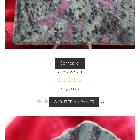
Comparer
Rubis Zoisite
N
€
30,00
o
t
e
0
AJOUTER AU PANIER
s
u
r
5