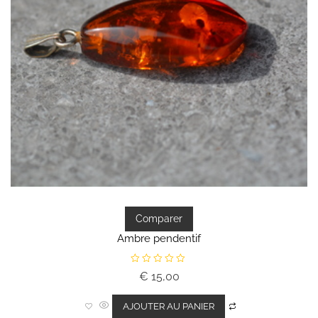
Comparer
Ambre pendentif
N
€
15,00
o
t
e
0
AJOUTER AU PANIER
s