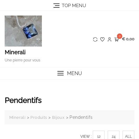
Skip
TOP MENU
to
content
0
€ 0,00
Minerali
Une pierre pour vous
MENU
Pendentifs
>
>
>
Pendentifs
Minerali
Produits
Bijoux
VIEW :
12
24
ALL