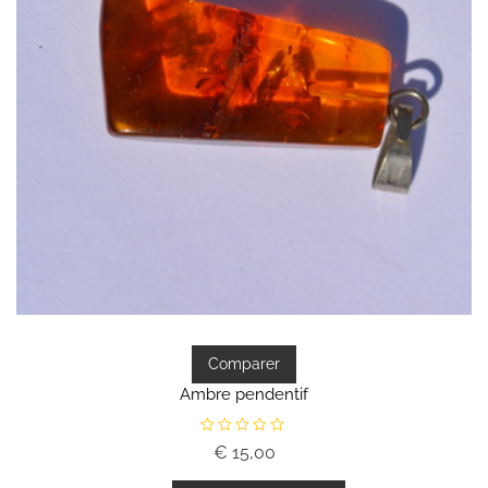
Comparer
Ambre pendentif
N
€
15,00
o
t
e