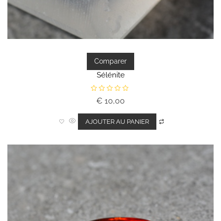
Comparer
Sélénite
N
€
10,00
o
t
e
0
AJOUTER AU PANIER
s
u
r
5