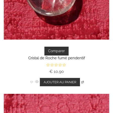
Comparer
Cristal de Roche fumé pendentif
N
€
10,90
o
t
e
0
AJOUTER AU PANIER
s
u
r
5