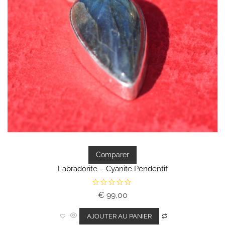
Comparer
Labradorite – Cyanite Pendentif
N
€
99,00
o
t
e
0
AJOUTER AU PANIER
s