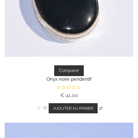
Comparer
Onyx noire pendentif
N
€
41,00
o
t
e
0
AJOUTER AU PANIER
s
u
r
5