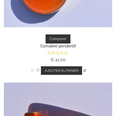
Comparer
Cornaline pendentif
N
€
41,00
o
t
e
0
AJOUTER AU PANIER
s
u
r
5