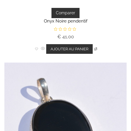
Comparer
Onyx Noire pendentif
N
€
41,00
o
t
e
0
AJOUTER AU PANIER
s
u
r
5