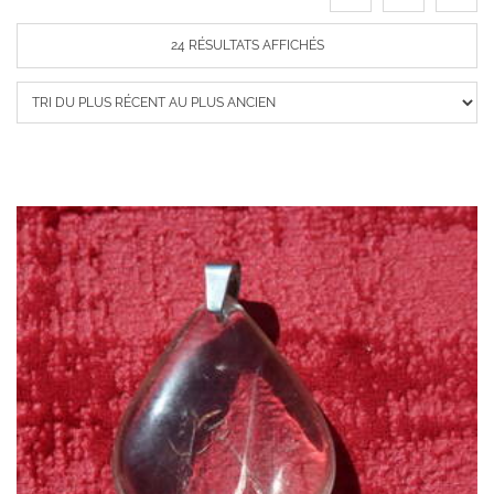
TRIÉ
24 RÉSULTATS AFFICHÉS
DU
PLUS
RÉCENT
AU
PLUS
ANCIEN