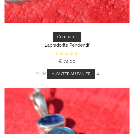
Comparer
Labradorite Pendentif
N
€
74,00
o
t
e
0
AJOUTER AU PANIER
s
u
r
5