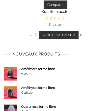
Comparer
Kunzite bracelet
N
€
74,00
o
t
e
0
AJOUTER AU PANIER
s
u
r
5
NOUVEAUX PRODUITS
Améthyste forme libre
€
45,00
Améthyste forme libre
€
48,00
Quartz rose forme libre