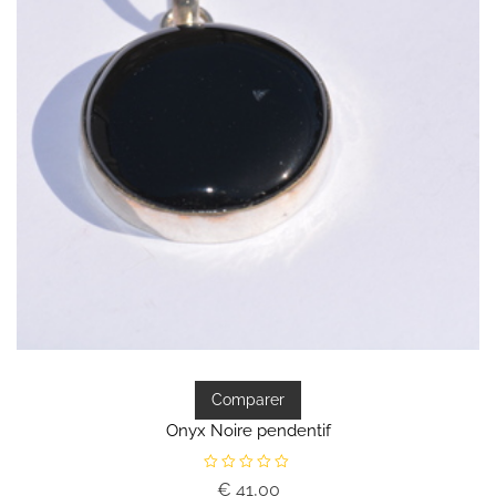
Comparer
Onyx Noire pendentif
N
€
41,00
o