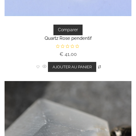
Comparer
Quartz Rose pendentif
N
€
41,00
o
t
e
0
AJOUTER AU PANIER
s
u
r
5