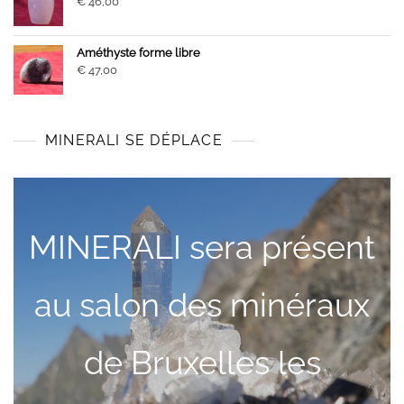
€
46,00
Améthyste forme libre
€
47,00
MINERALI SE DÉPLACE
MINERALI sera présent
au salon des minéraux
de Bruxelles les