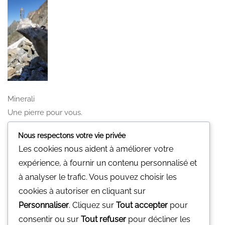
Minerali
Une pierre pour vous.
Nous n'avons pas de magasin physique
Nous respectons votre vie privée
Vous pouvez nous contacter par mail
Les cookies nous aident à améliorer votre
gp@minerali.be
ou au 0455.17.55.84
expérience, à fournir un contenu personnalisé et
à analyser le trafic. Vous pouvez choisir les
Facebook
cookies à autoriser en cliquant sur
Personnaliser
. Cliquez sur
Tout accepter
pour
Facebook
consentir ou sur
Tout refuser
pour décliner les