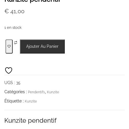
€
41,00
1 en stock
quantité
Ajouter Au Panier
de
Kunzite
pendentif
UGS :
35
Catégories :
,
Pendentifs
Kunzite
Étiquette :
Kunzite
Kunzite pendentif