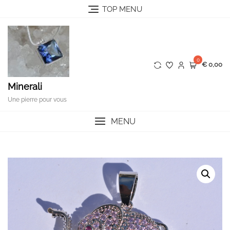
Skip
TOP MENU
to
content
0
€ 0,00
Minerali
Une pierre pour vous
MENU