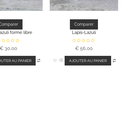
Comparer
Comparer
azuli forme libre
Lapis-Lazuli
N
€
30,00
€
56,00
o
t
e
0
OUTER AU PANIER
AJOUTER AU PANIER
s
s
u
r
5