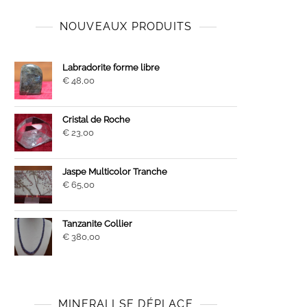
NOUVEAUX PRODUITS
Labradorite forme libre
€
48,00
Cristal de Roche
€
23,00
Jaspe Multicolor Tranche
€
65,00
Tanzanite Collier
€
380,00
MINERALI SE DÉPLACE