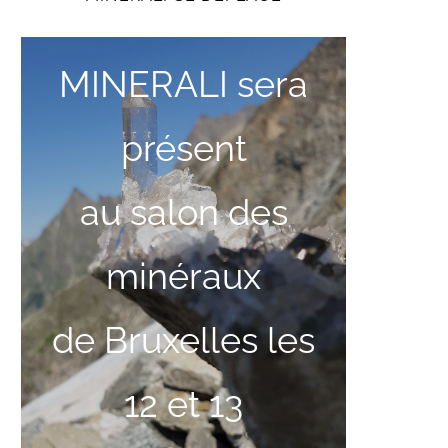
MINERALI sera
présent
au salon des
minéraux
de Bruxelles les
12 et 13