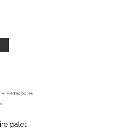
,
ire
Pierres polies
re
re galet