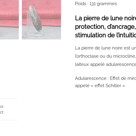
Poids : 131 grammes
La pierre de lune noi
protection, d’ancrage,
stimulation de l’intuiti
La pierre de lune noire est u
l’orthoclase ou du microcline,
laiteux appelé adularescence
Adularescence : Effet de mir
appelé « effet Schiller »
is
ct