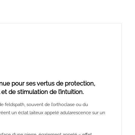
nnue pour ses vertus de protection,
t de stimulation de l’intuition.
 de feldspath, souvent de l’orthoclase ou du
 créent un éclat laiteux appelé adularescence sur un
rface d’une pierre, également appelé « effet