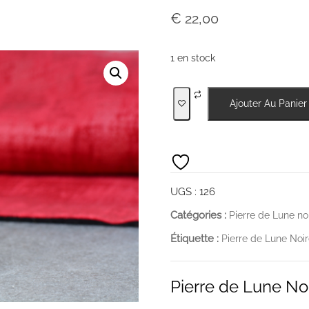
€
22,00
1 en stock
quantité
Ajouter Au Panier
de
Pierre
de
Lune
Noire
UGS :
126
Galet
Catégories :
Pierre de Lune no
Étiquette :
Pierre de Lune Noi
Pierre de Lune Noi