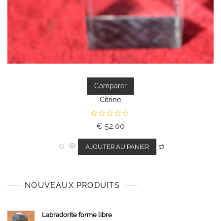
Comparer
Citrine
N
€
52,00
o
t
e
0
AJOUTER AU PANIER
s
u
r
5
NOUVEAUX PRODUITS
Labradorite forme libre