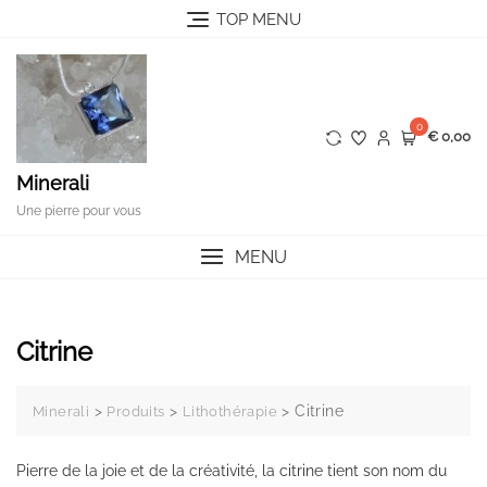
Skip
TOP MENU
to
content
0
€ 0,00
Minerali
Une pierre pour vous
MENU
Citrine
>
>
>
Citrine
Minerali
Produits
Lithothérapie
Pierre de la joie et de la créativité, la citrine tient son nom du