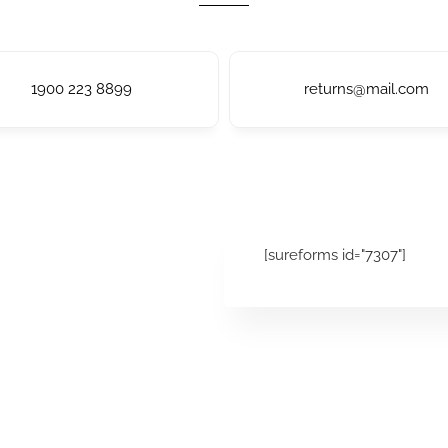
1900 223 8899
returns@mail.com
[sureforms id="7307"]