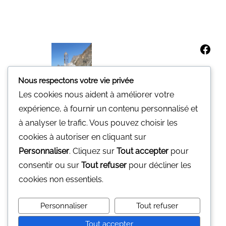
Nous respectons votre vie privée
Les cookies nous aident à améliorer votre
expérience, à fournir un contenu personnalisé et
à analyser le trafic. Vous pouvez choisir les
cookies à autoriser en cliquant sur
Minerali
Personnaliser
. Cliquez sur
Tout accepter
pour
Une pierre pour vous.
consentir ou sur
Tout refuser
pour décliner les
Nous n'avons pas de magasin
cookies non essentiels.
physique
Vous pouvez nous contacter par mail
Personnaliser
Tout refuser
gp@minerali.be
ou au 0455.17.55.84
Tout accepter