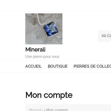
Skip
to
content
Minerali
Une pierre pour vous
ACCUEIL
BOUTIQUE
PIERRES DE COLLE
Mon compte
Minerali
>
Mon compte