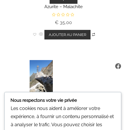
Azurite – Malachite
N
€
35,00
o
t
e
0
AJOUTER AU PANIER
s
u
r
5
Fa
Nous respectons votre vie privée
Les cookies nous aident à améliorer votre
expérience, à fournir un contenu personnalisé et
Minerali
à analyser le trafic. Vous pouvez choisir les
Une pierre pour vous.