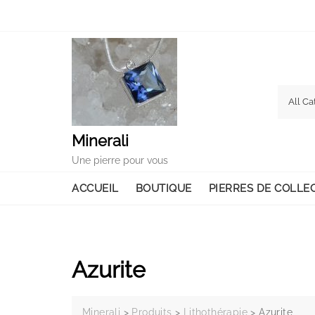
Skip
to
content
Minerali
Une pierre pour vous
ACCUEIL
BOUTIQUE
PIERRES DE COLLE
Azurite
Minerali
>
Produits
>
Lithothérapie
>
Azurite