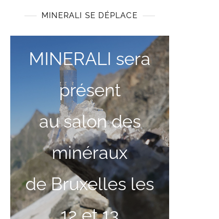
MINERALI SE DÉPLACE
MINERALI sera
présent
au salon des
minéraux
de Bruxelles les
12 et 13