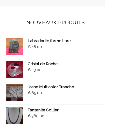
NOUVEAUX PRODUITS
Labradorite forme libre
€
48,00
Cristal de Roche
€
23,00
Jaspe Multicolor Tranche
€
65,00
Tanzanite Collier
€
380,00