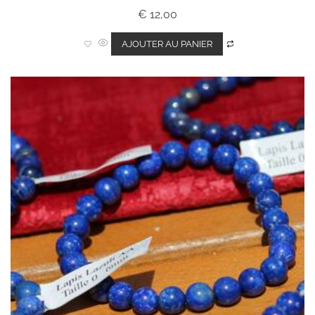
N
€
12,00
o
t
e
0
AJOUTER AU PANIER
s
u
r
5