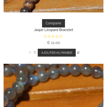
Comparer
Jaspe Léopard Bracelet
N
€
11,00
o
t
e
0
AJOUTER AU PANIER
s
u
r
5