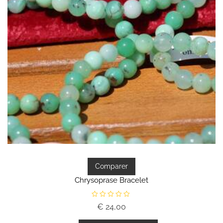
Comparer
Chrysoprase Bracelet
N
€
24,00
o
t
e