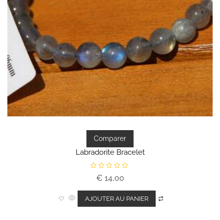
Comparer
Labradorite Bracelet
N
€
14,00
o
t
e
0
AJOUTER AU PANIER
s
u
r