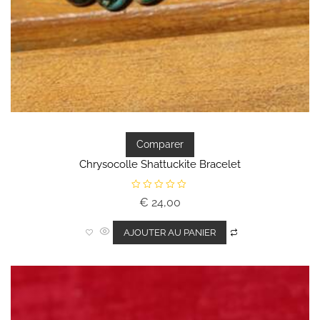
Comparer
Chrysocolle Shattuckite Bracelet
N
€
24,00
o
t
e
0
AJOUTER AU PANIER
s
u
r
5