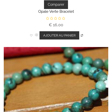
Comparer
Opale Verte Bracelet
N
€
16,00
o
t
e
0
AJOUTER AU PANIER
s
u
r
5