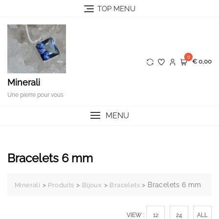
Skip
TOP MENU
to
content
0
€ 0,00
Minerali
Une pierre pour vous
MENU
Bracelets 6 mm
>
>
>
>
Bracelets 6 mm
Minerali
Produits
Bijoux
Bracelets
VIEW :
12
24
ALL