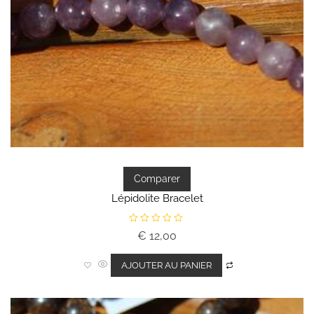
Comparer
Lépidolite Bracelet
N
€
12,00
o
t
e
0
AJOUTER AU PANIER
s
u
r
5