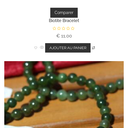
Comparer
Biotite Bracelet
N
€
11,00
o
t
e
0
AJOUTER AU PANIER
s
u
r
5