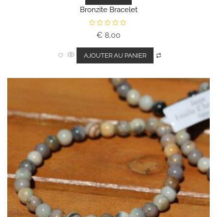
Bronzite Bracelet
N
€
8,00
o
t
e
0
AJOUTER AU PANIER
s
u
r
5