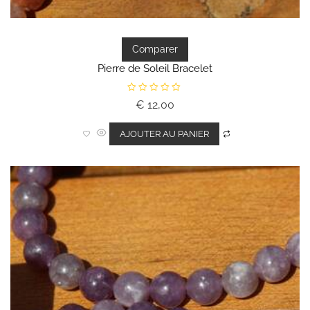
Comparer
Pierre de Soleil Bracelet
N
€
12,00
o
t
e
0
AJOUTER AU PANIER
s
u
r
5