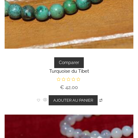
Comparer
Turquoise du Tibet
N
€
42,00
o
t
e
0
AJOUTER AU PANIER
s
u
r
5