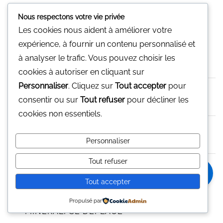
u
r
5
Nous respectons votre vie privée
NOUVEAUX PRODUITS
Les cookies nous aident à améliorer votre
expérience, à fournir un contenu personnalisé et
Labradorite forme libre
à analyser le trafic. Vous pouvez choisir les
€
48,00
cookies à autoriser en cliquant sur
Personnaliser
. Cliquez sur
Tout accepter
pour
Cristal de Roche
€
23,00
consentir ou sur
Tout refuser
pour décliner les
cookies non essentiels.
Jaspe Multicolor Tranche
€
65,00
Personnaliser
Tout refuser
Tanzanite Collier
0
€
380,00
Tout accepter
Propulsé par
MINERALI SE DÉPLACE