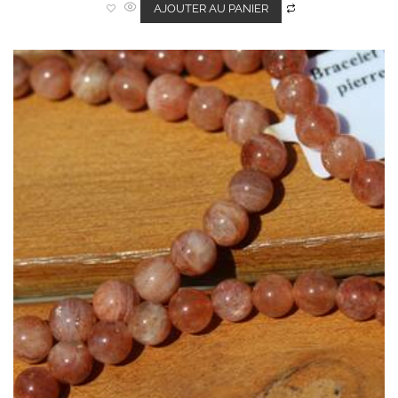
0
AJOUTER AU PANIER
s
u
r
5