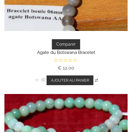
Comparer
Agate du Botswana Bracelet
N
€
12,00
o
t
e
0
AJOUTER AU PANIER
s
u
r
5