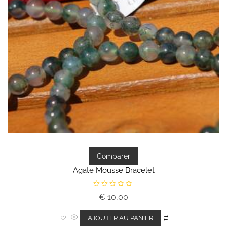
Comparer
Agate Mousse Bracelet
N
€
10,00
o
t
e
0
AJOUTER AU PANIER
s