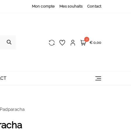
Mon compte
Mes souhaits
Contact
0
€ 0,00
CT
 Padparacha
racha