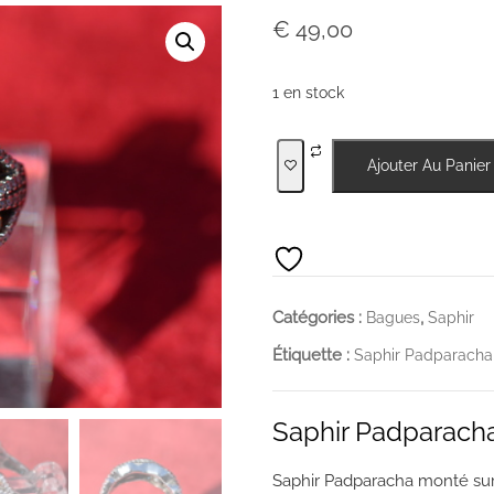
€
49,00
1 en stock
quantité
Ajouter Au Panier
de
Saphir
Padparacha
Catégories :
,
Bagues
Saphir
Étiquette :
Saphir Padparacha
Saphir Padparach
Saphir Padparacha monté sur