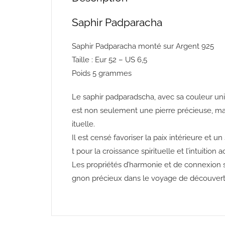
Saphir Padparacha
Saphir Padparacha monté sur Argent 925
Taille : Eur 52 – US 6,5
Poids 5 grammes
Le
saphir
padparadscha,
avec
sa
couleur
un
est non seulement une pierre précieuse, ma
ituelle.
Il
est
censé
favoriser
la
paix
intérieure
et
un
t
pour
la
croissance
spirituelle
et
l’intuition
a
Les
propriétés
d’harmonie
et
de
connexion
gnon
précieux
dans
le
voyage
de
découver