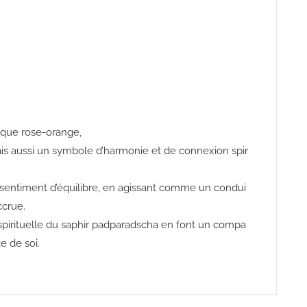
ique
rose-orange,
is aussi un symbole d’harmonie et de connexion spir
sentiment
d’équilibre,
en
agissant
comme
un
condui
ccrue.
spirituelle
du
saphir
padparadscha
en
font
un
compa
te
de
soi.