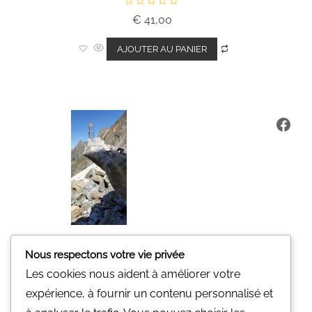
N
€
41,00
o
t
e
0
AJOUTER AU PANIER
s
u
r
5
Fa
Minerali
Nous respectons votre vie privée
Une pierre pour vous.
Les cookies nous aident à améliorer votre
Nous n'avons pas de magasin
expérience, à fournir un contenu personnalisé et
physique