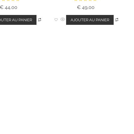
N
€
44,00
€
49,00
o
t
e
0
OUTER AU PANIER
AJOUTER AU PANIER
s
s
u
r
5