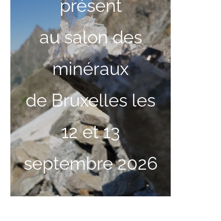
présent
au salon des
minéraux
de Bruxelles les
12 et 13
septembre 2026