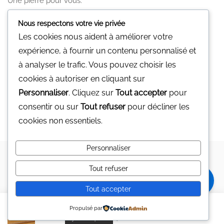
Une pierre pour vous.
Nous n'avons pas de magasin physique
Nous respectons votre vie privée
Vous pouvez nous contacter par mail
Les cookies nous aident à améliorer votre
gp@minerali.be
ou au 0455.17.55.84
expérience, à fournir un contenu personnalisé et
à analyser le trafic. Vous pouvez choisir les
Facebook
cookies à autoriser en cliquant sur
Personnaliser
. Cliquez sur
Tout accepter
pour
Facebook
consentir ou sur
Tout refuser
pour décliner les
cookies non essentiels.
Personnaliser
Copyright © 2024 MINERALI
MINERALI
Tout refuser
0
Mon compte
Mes souhaits
Contact
Tout accepter
Jade Néphrite Bracelet
€
20,00
Propulsé par
Ajouter au panier