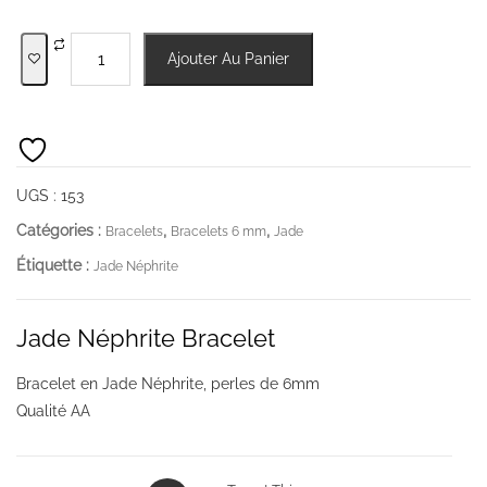
quantité
Ajouter Au Panier
de
Jade
Néphrite
Bracelet
UGS :
153
Catégories :
,
,
Bracelets
Bracelets 6 mm
Jade
Étiquette :
Jade Néphrite
Jade Néphrite Bracelet
Bracelet en Jade Néphrite, perles de 6mm
Qualité AA