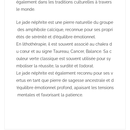
également dans les traditions culturelles à travers
le monde.
Le
jade
néphrite
est
une
pierre
naturelle
du
groupe
des
amphibole
calcique,
reconnue
pour
ses
propri
étés
de
sérénité
et
d’équilibre
émotionnel.
En
lithothérapie,
il
est
souvent
associé
au
chakra
d
u
cœur
et
au
signe
Taureau,
Cancer,
Balance.
Sa
c
ouleur
verte
classique
est
souvent
utilisée
pour
sy
mboliser
la
réussite,
la
surdité
et
l’odorat.
Le
jade
néphrite
est
également
reconnu
pour
ses
v
ertus
en
tant
que
pierre
de
sagesse
ancestrale
et
d
’équilibre
émotionnel
profond,
apaisant
les
tensions
mentales
et
favorisant
la
patience.
Minerali