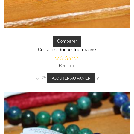
Comparer
Cristal de Roche Tourmaline
N
€
10,00
o
t
e
0
AJOUTER AU PANIER
s
u
r
5