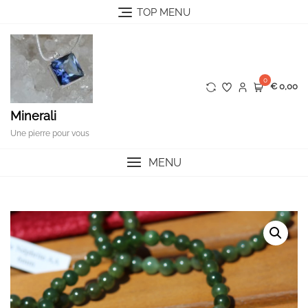
Skip
TOP MENU
to
content
0
€ 0,00
Minerali
Une pierre pour vous
MENU