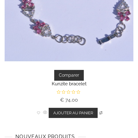
Comparer
Kunzite bracelet
N
€
74,00
o
t
e
0
AJOUTER AU PANIER
s
u
r
5
NOUVEAUX PRODUITS