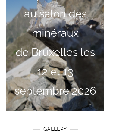
au salon des
minéraux
de Bruxelles les
12 et 13
septembre 2026
GALLERY