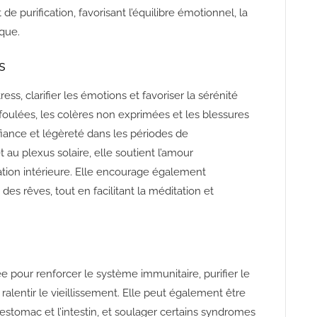
e purification, favorisant l’équilibre émotionnel, la
ique.
s
ess, clarifier les émotions et favoriser la sérénité
refoulées, les colères non exprimées et les blessures
fiance et légèreté dans les périodes de
u plexus solaire, elle soutient l’amour
iation intérieure. Elle encourage également
 des rêves, tout en facilitant la méditation et
ée pour renforcer le système immunitaire, purifier le
r ralentir le vieillissement. Elle peut également être
l’estomac et l’intestin, et soulager certains syndromes