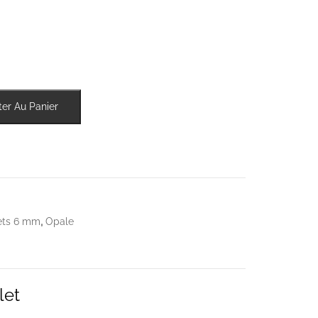
ter Au Panier
,
ets 6 mm
Opale
let