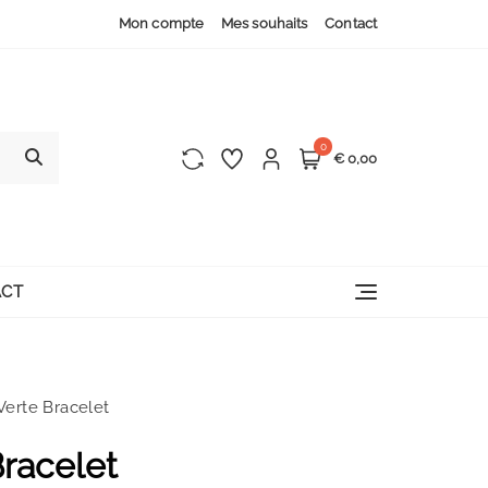
Mon compte
Mes souhaits
Contact
0
€ 0,00
CT
Verte Bracelet
racelet