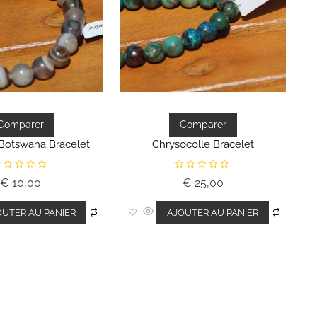
Comparer
Comparer
Botswana Bracelet
Chrysocolle Bracelet
N
€
10,00
€
25,00
o
t
e
0
OUTER AU PANIER
AJOUTER AU PANIER
s
s
u
r
5