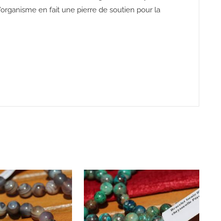
’organisme en fait une pierre de soutien pour la
ps://www.minerali.be/produit/opale-v
erte
-bracelet/