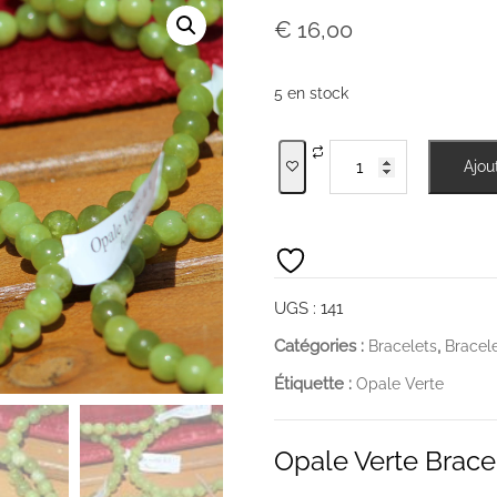
€
16,00
5 en stock
quantité
Ajou
de
Opale
Verte
Bracelet
UGS :
141
Catégories :
,
Bracelets
Bracel
Étiquette :
Opale Verte
Opale Verte Brace