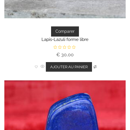
Comparer
Lapis-Lazuli forme libre
N
€
30,00
o
t
e
0
AJOUTER AU PANIER
s
u
r
5