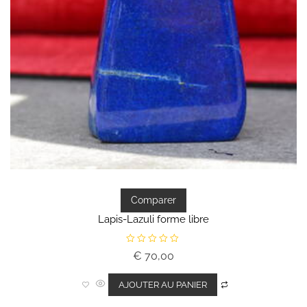
Comparer
Lapis-Lazuli forme libre
N
€
70,00
o
t
e
0
AJOUTER AU PANIER
s
u