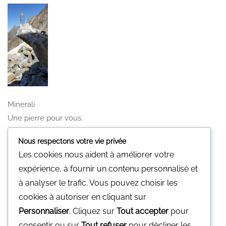
Minerali
Une pierre pour vous.
Nous n'avons pas de magasin physique
Nous respectons votre vie privée
Vous pouvez nous contacter par mail
Les cookies nous aident à améliorer votre
gp@minerali.be
ou au 0455.17.55.84
expérience, à fournir un contenu personnalisé et
à analyser le trafic. Vous pouvez choisir les
Facebook
cookies à autoriser en cliquant sur
Personnaliser
. Cliquez sur
Tout accepter
pour
Facebook
consentir ou sur
Tout refuser
pour décliner les