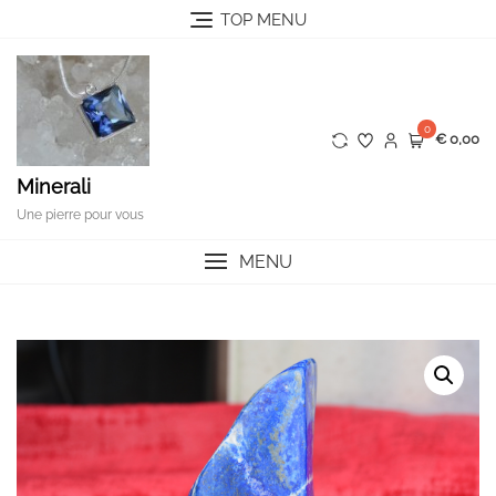
Skip
TOP MENU
to
content
0
€ 0,00
Minerali
Une pierre pour vous
MENU