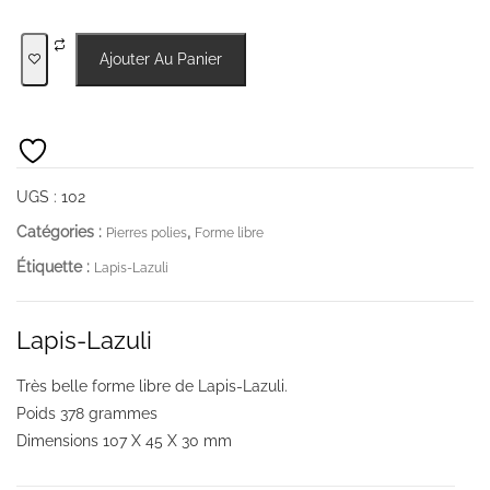
quantité
Ajouter Au Panier
de
Lapis-
Lazuli
forme
libre
UGS :
102
Catégories :
,
Pierres polies
Forme libre
Étiquette :
Lapis-Lazuli
Lapis-Lazuli
Très belle forme libre de Lapis-Lazuli.
Poids 378 grammes
Dimensions 107 X 45 X 30 mm