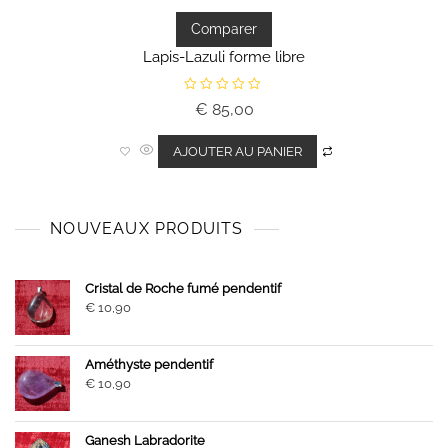
Comparer
Lapis-Lazuli forme libre
N
€
85,00
o
t
e
0
AJOUTER AU PANIER
s
u
r
5
NOUVEAUX PRODUITS
Cristal de Roche fumé pendentif
€
10,90
Améthyste pendentif
€
10,90
Ganesh Labradorite