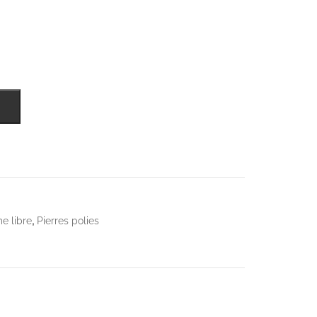
,
e libre
Pierres polies