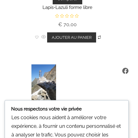
Lapis-Lazuli forme libre
N
€
70,00
o
t
e
0
AJOUTER AU PANIER
s
u
r
5
Fa
Nous respectons votre vie privée
Les cookies nous aident à améliorer votre
Minerali
expérience, à fournir un contenu personnalisé et
Une pierre pour vous.
à analyser le trafic. Vous pouvez choisir les