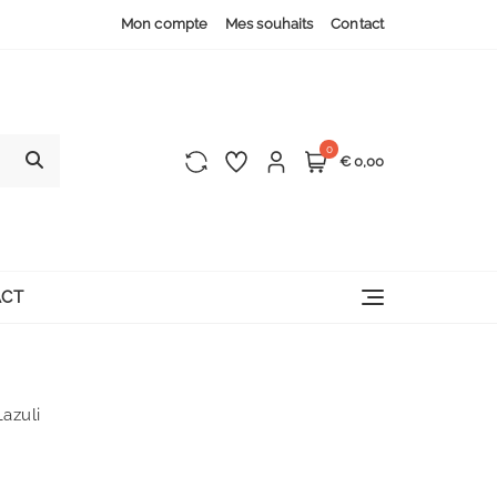
Mon compte
Mes souhaits
Contact
0
€ 0,00
CT
Lazuli