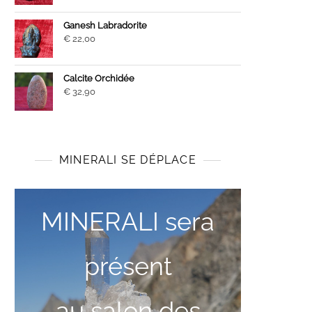
Ganesh Labradorite
€
22,00
Calcite Orchidée
€
32,90
MINERALI SE DÉPLACE
MINERALI sera
présent
au salon des