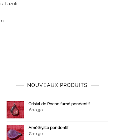
s-Lazuli.
mm
NOUVEAUX PRODUITS
Cristal de Roche fumé pendentif
€
10,90
Améthyste pendentif
€
10,90