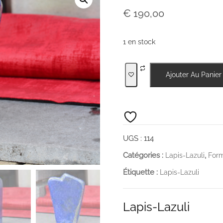
€
190,00
1 en stock
quantité
Ajouter Au Panier
de
Lapis-
Lazuli
UGS :
114
Catégories :
,
Lapis-Lazuli
Form
Étiquette :
Lapis-Lazuli
Lapis-Lazuli