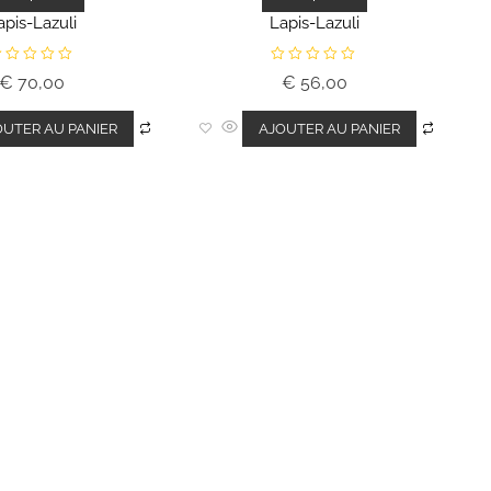
apis-Lazuli
Lapis-Lazuli
N
€
70,00
€
56,00
o
t
e
0
OUTER AU PANIER
AJOUTER AU PANIER
s
s
u
r
5