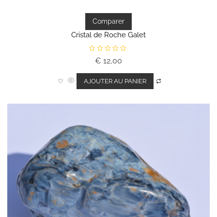
Comparer
Cristal de Roche Galet
N
€
12,00
o
t
e
0
AJOUTER AU PANIER
s
u
r
5