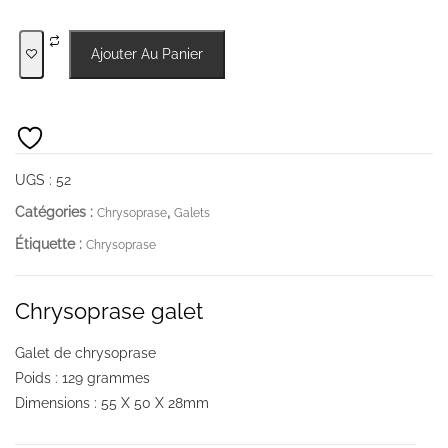
quantité
Ajouter Au Panier
de
Chrysoprase
galet
UGS :
52
Catégories :
,
Chrysoprase
Galets
Étiquette :
Chrysoprase
Chrysoprase galet
Galet de chrysoprase
Poids : 129 grammes
Dimensions : 55 X 50 X 28mm