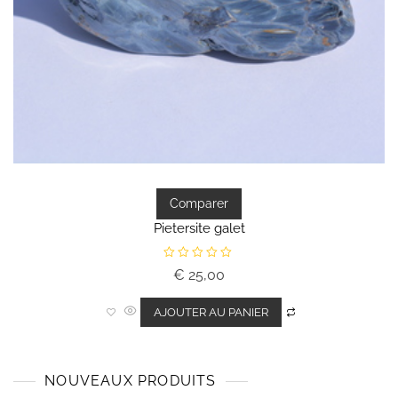
Comparer
Pietersite galet
N
€
25,00
o
t
e
0
AJOUTER AU PANIER
s
u
r
5
NOUVEAUX PRODUITS