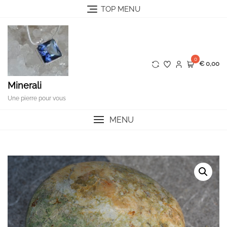
Skip
TOP MENU
to
content
0
€ 0,00
Minerali
Une pierre pour vous
MENU