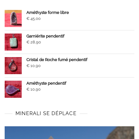
Améthyste forme libre
€
45,00
Garniérite pendentif
€
28,90
Cristal de Roche fumé pendentif
€
10,90
Améthyste pendentif
€
10,90
MINERALI SE DÉPLACE