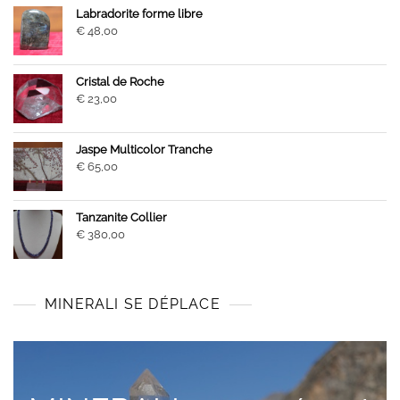
Labradorite forme libre
€
48,00
Cristal de Roche
€
23,00
Jaspe Multicolor Tranche
€
65,00
Tanzanite Collier
€
380,00
MINERALI SE DÉPLACE