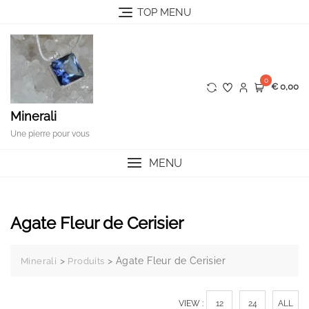
Skip
TOP MENU
to
content
0
€ 0,00
Minerali
Une pierre pour vous
MENU
Agate Fleur de Cerisier
>
>
Agate Fleur de Cerisier
Minerali
Produits
VIEW :
12
24
ALL