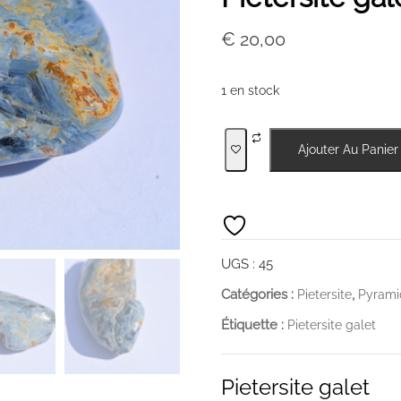
€
20,00
1 en stock
quantité
Ajouter Au Panier
de
Pietersite
galet
UGS :
45
Catégories :
,
Pietersite
Pyrami
Étiquette :
Pietersite galet
Pietersite galet