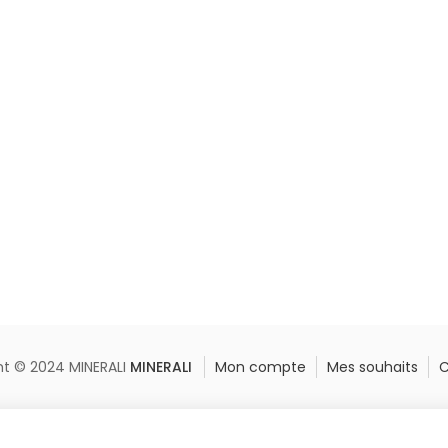
ht © 2024 MINERALI
MINERALI
Mon compte
Mes souhaits
C
Pietersite galet
Ajouter au panier
€
20,00