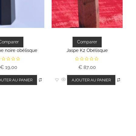
Comparer
Comparer
e noire obélisque
Jaspe K2 Obélisque
N
€
19,00
€
87,00
o
t
e
0
OUTER AU PANIER
AJOUTER AU PANIER
s
s
u
r
5