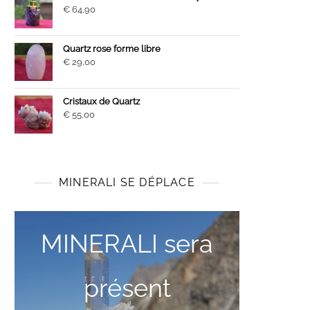
€
64,90
Quartz rose forme libre
€
29,00
Cristaux de Quartz
€
55,00
MINERALI SE DÉPLACE
MINERALI sera
présent