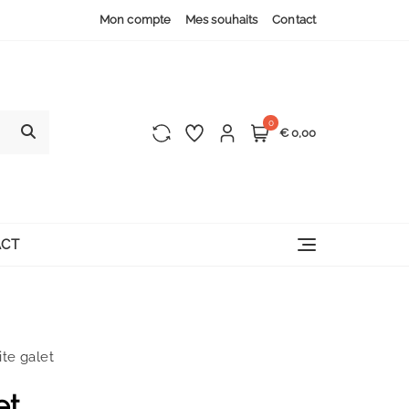
Mon compte
Mes souhaits
Contact
0
€ 0,00
CT
ite galet
et