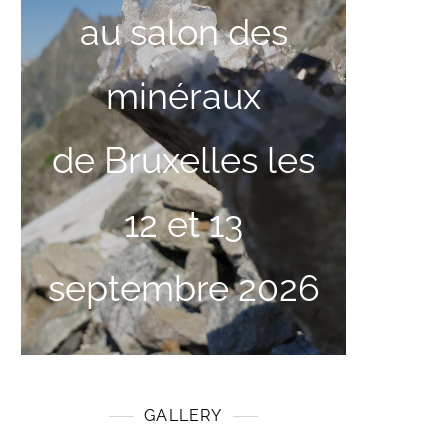
au salon des
minéraux
de Bruxelles les
12 et 13
septembre 2026
GALLERY