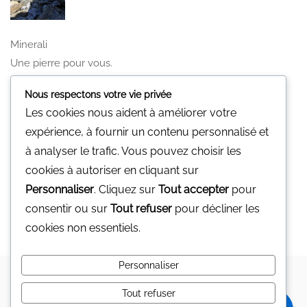
Minerali
Une pierre pour vous.
Nous n'avons pas de magasin physique
Nous respectons votre vie privée
Vous pouvez nous contacter par mail
Les cookies nous aident à améliorer votre
gp@minerali.be
ou au 0455.17.55.84
expérience, à fournir un contenu personnalisé et
à analyser le trafic. Vous pouvez choisir les
Facebook
cookies à autoriser en cliquant sur
Personnaliser
. Cliquez sur
Tout accepter
pour
Facebook
consentir ou sur
Tout refuser
pour décliner les
cookies non essentiels.
Personnaliser
Copyright © 2024 MINERALI
MINERALI
Tout refuser
0
Mon compte
Mes souhaits
Contact