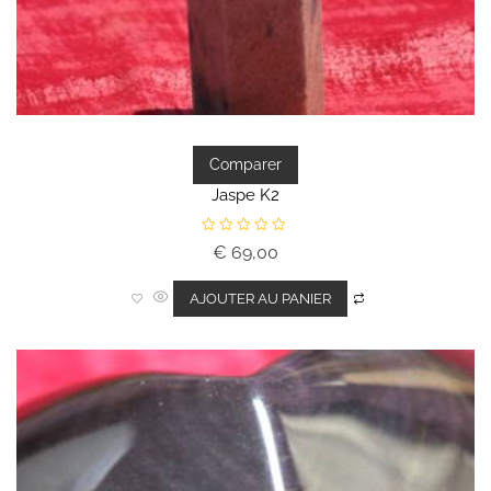
Comparer
Jaspe K2
N
€
69,00
o
t
e
0
AJOUTER AU PANIER
s
u
r
5