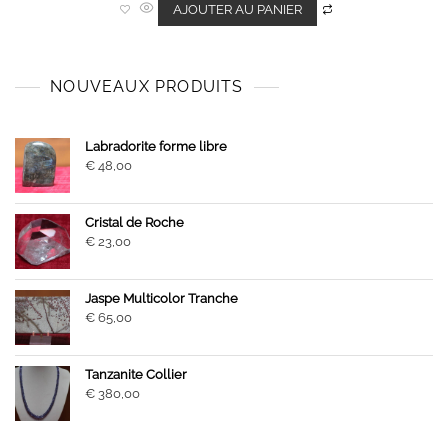
0
AJOUTER AU PANIER
s
u
r
5
NOUVEAUX PRODUITS
Labradorite forme libre
€
48,00
Cristal de Roche
€
23,00
Jaspe Multicolor Tranche
€
65,00
Tanzanite Collier
€
380,00