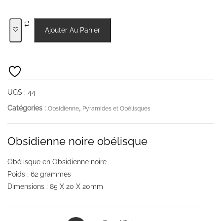
quantité
Ajouter Au Panier
de
Obsidienne
noire
obélisque
UGS :
44
Catégories :
,
Obsidienne
Pyramides et Obélisques
Obsidienne noire obélisque
Obélisque en Obsidienne noire
Poids : 62 grammes
Dimensions : 85 X 20 X 20mm