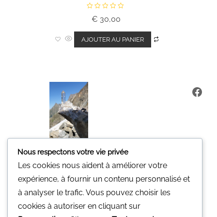
N
€
30,00
o
t
e
0
AJOUTER AU PANIER
s
u
r
5
Fa
Nous respectons votre vie privée
Les cookies nous aident à améliorer votre
Minerali
expérience, à fournir un contenu personnalisé et
Une pierre pour vous.
à analyser le trafic. Vous pouvez choisir les
Nous n'avons pas de magasin
cookies à autoriser en cliquant sur