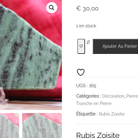
€
30,00
1 en stock
quantité
Ajouter Au Panier
de
Rubis
Zoisite
UGS :
165
Catégories :
,
Décoration
Pierre
Tranche en Pierre
Étiquette :
Rubis Zoisite
Rubis Zoisite