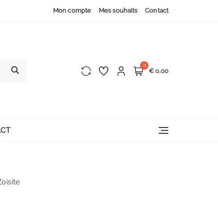
Mon compte
Mes souhaits
Contact
0
€ 0,00
CT
oisite