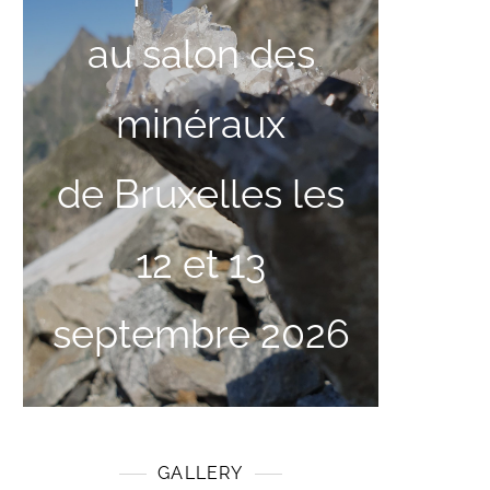
au salon des
minéraux
de Bruxelles les
12 et 13
septembre 2026
GALLERY