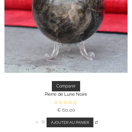
Comparer
Pierre de Lune Noire
N
€
60,00
o
t
e
0
AJOUTER AU PANIER
s
u