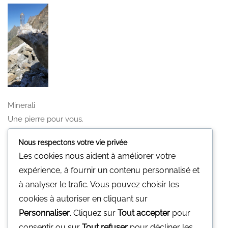
Minerali
Une pierre pour vous.
Nous n'avons pas de magasin physique
Nous respectons votre vie privée
Vous pouvez nous contacter par mail
Les cookies nous aident à améliorer votre
gp@minerali.be
ou au 0455.17.55.84
expérience, à fournir un contenu personnalisé et
à analyser le trafic. Vous pouvez choisir les
Facebook
cookies à autoriser en cliquant sur
Personnaliser
. Cliquez sur
Tout accepter
pour
Facebook
consentir ou sur
Tout refuser
pour décliner les