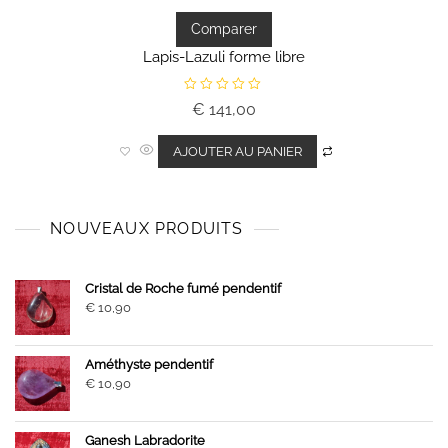
Comparer
Lapis-Lazuli forme libre
N
€
141,00
o
t
e
0
AJOUTER AU PANIER
s
u
r
5
NOUVEAUX PRODUITS
Cristal de Roche fumé pendentif
€
10,90
Améthyste pendentif
€
10,90
Ganesh Labradorite