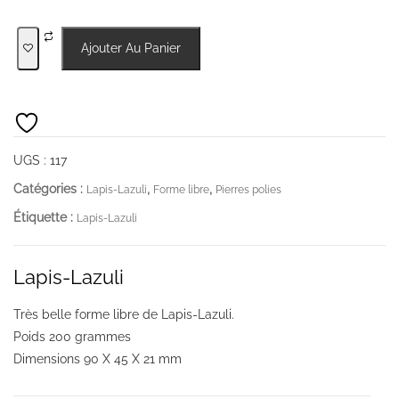
quantité
Ajouter Au Panier
de
Lapis-
Lazuli
UGS :
117
Catégories :
,
,
Lapis-Lazuli
Forme libre
Pierres polies
Étiquette :
Lapis-Lazuli
Lapis-Lazuli
Très belle forme libre de Lapis-Lazuli.
Poids 200 grammes
Dimensions 90 X 45 X 21 mm