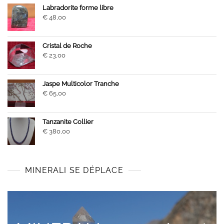
Labradorite forme libre
€
48,00
Cristal de Roche
€
23,00
Jaspe Multicolor Tranche
€
65,00
Tanzanite Collier
€
380,00
MINERALI SE DÉPLACE