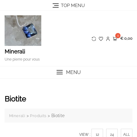
Skip
TOP MENU
to
content
0
€ 0,00
Minerali
Une pierre pour vous
MENU
Biotite
>
>
Biotite
Minerali
Produits
VIEW :
12
24
ALL