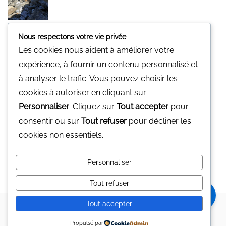
Nous respectons votre vie privée
Minerali
Les cookies nous aident à améliorer votre
Une pierre pour vous.
expérience, à fournir un contenu personnalisé et
Nous n'avons pas de magasin physique
à analyser le trafic. Vous pouvez choisir les
Vous pouvez nous contacter par mail
cookies à autoriser en cliquant sur
gp@minerali.be
ou au 0455.17.55.84
Personnaliser
. Cliquez sur
Tout accepter
pour
consentir ou sur
Tout refuser
pour décliner les
Facebook
cookies non essentiels.
Facebook
Personnaliser
Tout refuser
0
Tout accepter
Copyright © 2024 MINERALI
MINERALI
Mon compte
Mes souhaits
Contact
Propulsé par