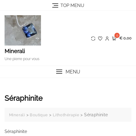
Skip
TOP MENU
to
content
0
€ 0,00
Minerali
Une pierre pour vous
MENU
Séraphinite
>
>
>
Séraphinite
Minerali
Boutique
Lithothérapie
Séraphinite