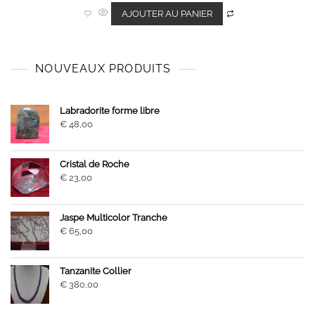
e
0
AJOUTER AU PANIER
s
u
r
5
NOUVEAUX PRODUITS
Labradorite forme libre
€
48,00
Cristal de Roche
€
23,00
Jaspe Multicolor Tranche
€
65,00
Tanzanite Collier
€
380,00